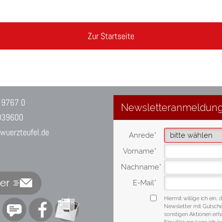
Zur Startseite
 9767 0
939600
uerzteufel.de