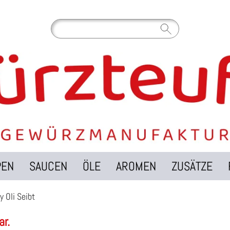
PEN
SAUCEN
ÖLE
AROMEN
ZUSÄTZE
y Oli Seibt
ar.