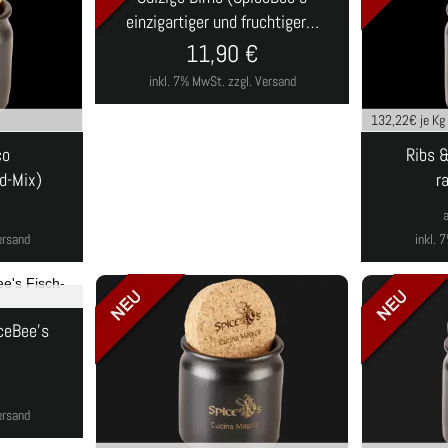
einzigartiger und fruchtiger…
11,90
€
inkl. 7% MwSt.
zzgl. Versand
132,22
€ je Kg
co
Ribs 
nd-Mix)
r
€
ersand
inkl.
ceBee's
ersand