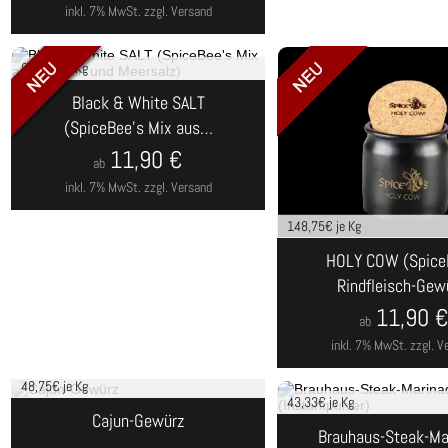
inkl. 7% MwSt.
zzgl. Versand
99,17
€ je Kg
Black & White SALT
(SpiceBee's Mix aus…
11,90
€
ab
inkl. 7% MwSt.
zzgl. Versand
148,75
€ je Kg
HOLY COW (Spice
Rindfleisch-Gew
11,90
ab
inkl. 7% MwSt.
zzgl. V
48,75
€ je Kg
43,33
€ je Kg
Cajun-Gewürz
Brauhaus-Steak-Ma