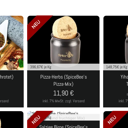
396,67
€ je Kg
148,75
€ je Kg
hrotet)
Pizza-Herbs (SpiceBee's
Yih
Pizza-Mix)
€
11,90
€
ersand
inkl. 7% MwSt.
zzgl. Versand
inkl.
119,00
€ je Kg
Salzige Birne (SpiceBee's