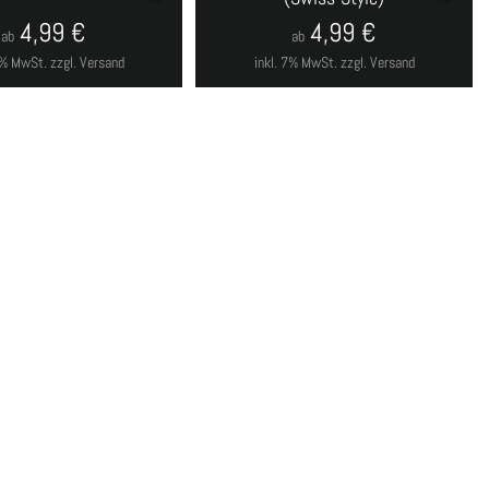
4,99
€
4,99
€
ab
ab
 7% MwSt.
zzgl. Versand
inkl. 7% MwSt.
zzgl. Versand