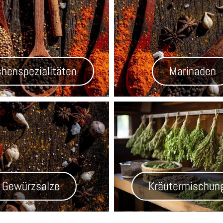
henspezialitäten
Marinaden
Gewürzsalze
Kräutermischun