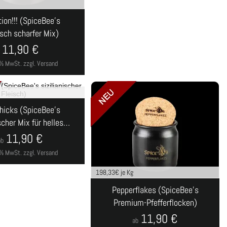
tion!!! (SpiceBee's
isch scharfer Mix)
11,90
€
 7% MwSt.
zzgl. Versand
hicks (SpiceBee's
ischer Mix für helles…
11,90
€
ab
 7% MwSt.
zzgl. Versand
198,33
€ je Kg
Pepperflakes (SpiceBee's
Premium-Pfefferflocken)
11,90
€
ab