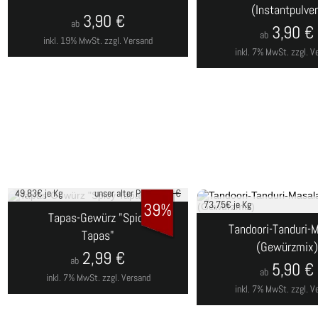
(Instantpulver
3,90
€
ab
3,90
€
ab
inkl. 19% MwSt.
zzgl. Versand
inkl. 7% MwSt.
zzgl. V
49,83
€ je Kg
unser alter Preis
4,90 €
73,75
€ je Kg
39%
Tapas-Gewürz "Spicy
Tandoori-Tanduri-
Tapas"
(Gewürzmix)
2,99
€
ab
5,90
€
ab
inkl. 7% MwSt.
zzgl. Versand
inkl. 7% MwSt.
zzgl. V