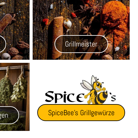
Grillmeister
SpiceBee's Grillgewürze
gen