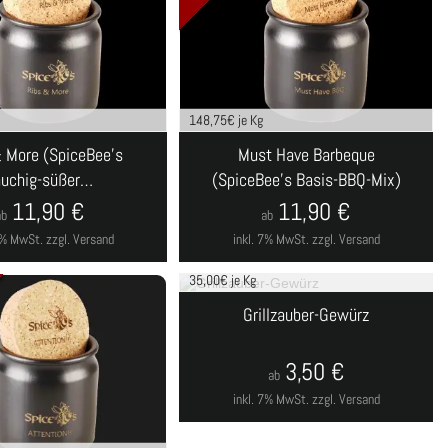
148,75
€ je Kg
& More (SpiceBee's
Must Have Barbeque
auchig-süßer…
(SpiceBee's Basis-BBQ-Mix)
11,90
€
11,90
€
ab
ab
 7% MwSt.
zzgl. Versand
inkl. 7% MwSt.
zzgl. Versand
35,00
€ je Kg
Grillzauber-Gewürz
3,50
€
ab
inkl. 7% MwSt.
zzgl. Versand