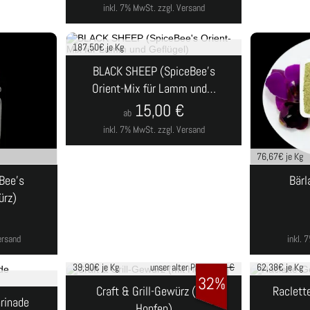
inkl. 7% MwSt.
zzgl. Versand
187,50
€ je Kg
BLACK SHEEP (SpiceBee's
Orient-Mix für Lamm und…
15,00
€
ab
inkl. 7% MwSt.
zzgl. Versand
76,67
€ je Kg
Bee's
Bärl
ürz)
€
ersand
inkl.
39,90
€ je Kg
unser alter Preis
5,90 €
62,38
€ je Kg
32%
Craft & Grill-Gewürz (mit
Raclett
rinade
Hopfen)