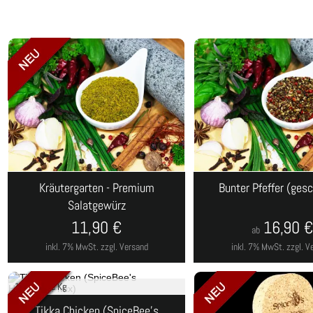
Kräutergarten - Premium
Bunter Pfeffer (gesc
Salatgewürz
11,90
€
16,90
ab
inkl. 7% MwSt.
zzgl. Versand
inkl. 7% MwSt.
zzgl. V
132,22
€ je Kg
Tikka Chicken (SpiceBee's