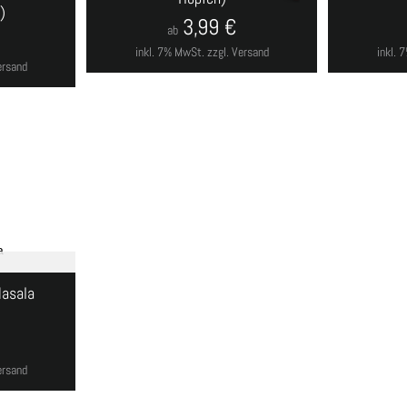
)
3,99
€
ab
inkl. 7% MwSt.
zzgl. Versand
inkl.
ersand
Masala
ersand