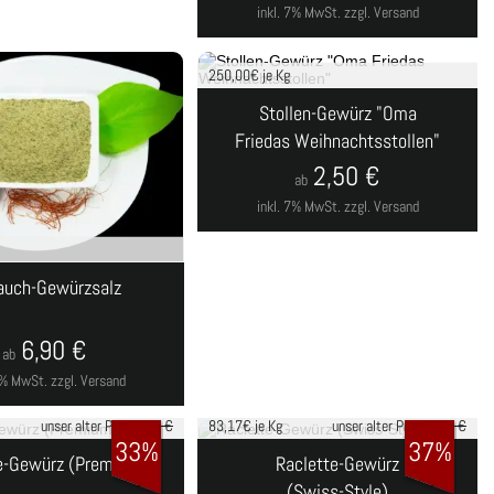
inkl. 7% MwSt.
zzgl. Versand
250,00
€ je Kg
Stollen-Gewürz "Oma
Friedas Weihnachtsstollen"
2,50
€
ab
inkl. 7% MwSt.
zzgl. Versand
auch-Gewürzsalz
6,90
€
ab
 7% MwSt.
zzgl. Versand
unser alter Preis
7,49 €
83,17
€ je Kg
unser alter Preis
7,90 €
33%
37%
e-Gewürz (Premium)
Raclette-Gewürz
(Swiss-Style)