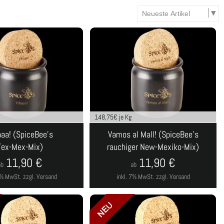
148,75
€ je Kg
aaa! (SpiceBee's
Vamos al Mall! (SpiceBee's
Tex-Mex-Mix)
rauchiger New-Mexiko-Mix)
11,90
€
11,90
€
ab
ab
 7% MwSt.
zzgl. Versand
inkl. 7% MwSt.
zzgl. Versand