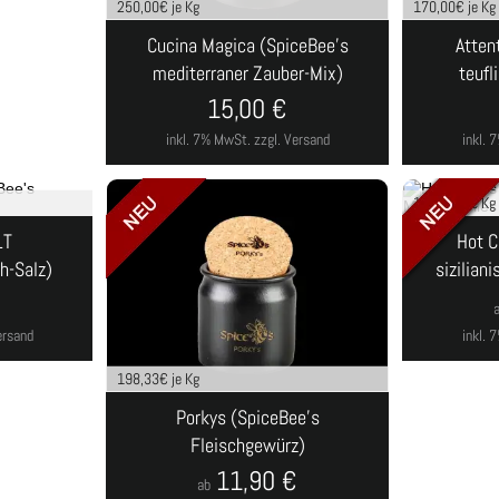
250,00
€ je Kg
170,00
€ je Kg
Cucina Magica (SpiceBee's
Atten
mediterraner Zauber-Mix)
teufl
15,00
€
inkl. 7% MwSt.
zzgl. Versand
inkl.
198,33
€ je Kg
LT
Hot C
h-Salz)
sizilian
€
ersand
inkl.
198,33
€ je Kg
Porkys (SpiceBee's
Fleischgewürz)
11,90
€
ab