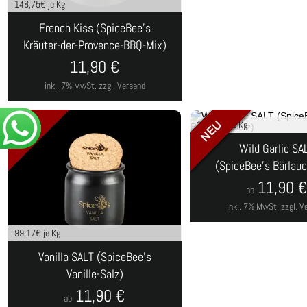
148,75
€ je Kg
French Kiss (SpiceBee's
Kräuter-der-Provence-BBQ-Mix)
11,90
€
inkl. 7% MwSt.
zzgl. Versand
132,22
€ je Kg
Wild Garlic SA
(SpiceBee's Bärlauc
11,90
ab
inkl. 7% MwSt.
zzgl. V
99,17
€ je Kg
Vanilla SALT (SpiceBee's
Vanille-Salz)
11,90
€
ab