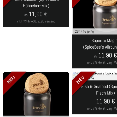
Hähnchen-Mix)
11,90
€
ab
inkl. 7% MwSt.
zzgl. Versand
264,44
€ je Kg
Saporito Magi
(SpiceBee's Allrou
11,90
ab
inkl. 7% MwSt.
zzgl. V
148,75
€ je Kg
Fish & Seafood (Spi
Fisch-Mix)
11,90
€
inkl. 7% MwSt.
zzgl. V