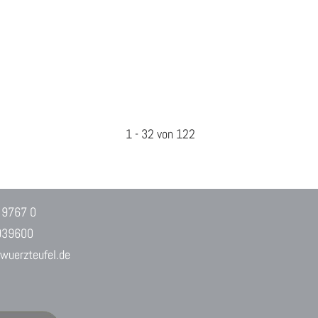
1
-
32
von 122
 9767 0
939600
uerzteufel.de