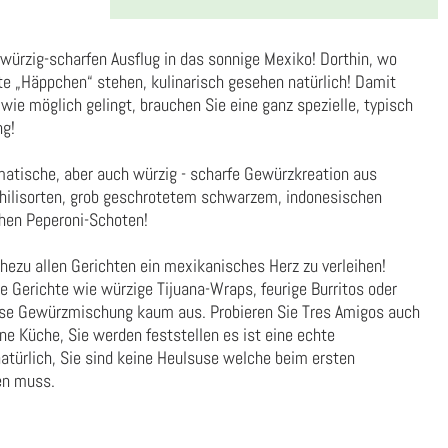
würzig-scharfen Ausflug in das sonnige Mexiko! Dorthin, wo
nte „Häppchen“ stehen, kulinarisch gesehen natürlich! Damit
wie möglich gelingt, brauchen Sie eine ganz spezielle, typisch
g!
matische, aber auch würzig - scharfe Gewürzkreation aus
 Chilisorten, grob geschrotetem schwarzem, indonesischen
chen Peperoni-Schoten!
ahezu allen Gerichten ein mexikanisches Herz zu verleihen!
e Gerichte wie würzige Tijuana-Wraps, feurige Burritos oder
ese Gewürzmischung kaum aus. Probieren Sie Tres Amigos auch
ne Küche, Sie werden feststellen es ist eine echte
atürlich, Sie sind keine Heulsuse welche beim ersten
en muss.