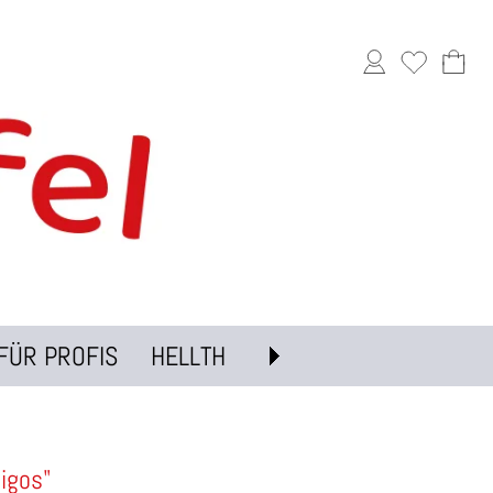
FÜR PROFIS
HELLTH
migos"