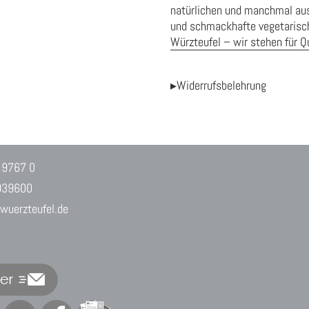
natürlichen und manchmal aus
und schmackhafte vegetarisch
Würzteufel – wir stehen für Qu
▸Widerrufsbelehrung
 9767 0
939600
uerzteufel.de