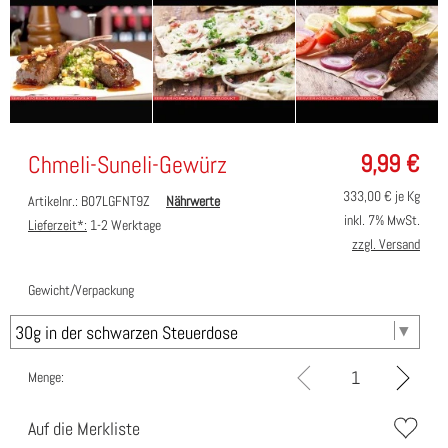
9,99
€
Chmeli-Suneli-Gewürz
333,00
€ je Kg
Artikelnr.: B07LGFNT9Z
Nährwerte
inkl. 7% MwSt.
Lieferzeit*:
1-2 Werktage
zzgl. Versand
Gewicht/Verpackung
Menge:
Auf die Merkliste