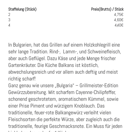
Staffelung (Stück)
Preis(Brutto) / Stück
2
4,75€
3
4,60€
4
4,40€
In Bulgarien, hat das Grillen auf einem Holzkohlegrill eine
sehr lange Tradition. Rind-, Lamm-, und Schweinefleisch,
aber auch Geflügel. Dazu Käse und jede Menge frischer
Gartenkräuter. Die Küche Balkans ist köstlich,
abwechslungsreich und vor allem auch deftig und meist
richtig scharf!
Ganz genau wie unsere „Bulgaria“ – Grillmeister-Edition
Gewürzzubereitung. Mit scharfem Cayenne-Chilipfeffer,
schonend geschrotetem, aromatischem Kümmel, sowie
einer Prise Piment und würzigem Knoblauch. Das
traditionelle, feuer-rote Balkangewürz verleiht vielen
Fleischsorten die perfekte Würze, aber zugleich auch die
traditionelle, feurige Geschmacksnote. Ein Muss für jeden