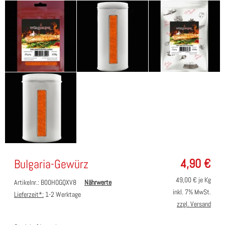
4,90
€
Bulgaria-Gewürz
49,00
€ je Kg
Artikelnr.: B00HOGQXV8
Nährwerte
inkl. 7% MwSt.
Lieferzeit*:
1-2 Werktage
zzgl. Versand