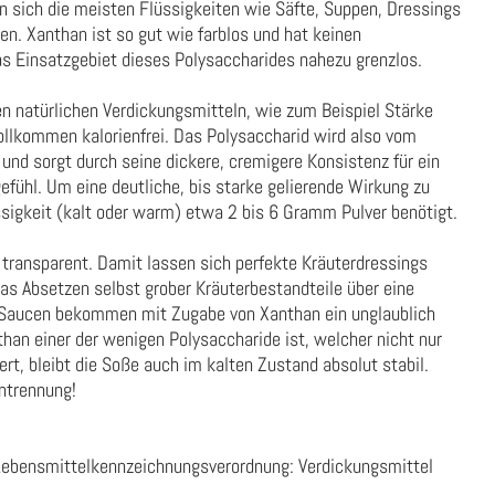
n sich die meisten Flüssigkeiten wie Säfte, Suppen, Dressings
n. Xanthan ist so gut wie farblos und hat keinen
s Einsatzgebiet dieses Polysaccharides nahezu grenzlos.
n natürlichen Verdickungsmitteln, wie zum Beispiel Stärke
ollkommen kalorienfrei. Das Polysaccharid wird also vom
 und sorgt durch seine dickere, cremigere Konsistenz für ein
fühl. Um eine deutliche, bis starke gelierende Wirkung zu
üssigkeit (kalt oder warm) etwa 2 bis 6 Gramm Pulver benötigt.
 transparent. Damit lassen sich perfekte Kräuterdressings
as Absetzen selbst grober Kräuterbestandteile über eine
. Saucen bekommen mit Zugabe von Xanthan ein unglaublich
an einer der wenigen Polysaccharide ist, welcher nicht nur
rt, bleibt die Soße auch im kalten Zustand absolut stabil.
ntrennung!
Lebensmittelkennzeichnungsverordnung:
Verdickungsmittel