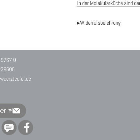
In der Molekularküche sind de
▸Widerrufsbelehrung
 9767 0
939600
uerzteufel.de