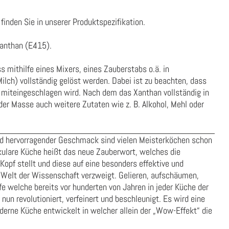
finden Sie in unserer
Produktspezifikation
.
Xanthan (E415).
 mithilfe eines Mixers, eines Zauberstabs o.ä. in
lch) vollständig gelöst werden. Dabei ist zu beachten, dass
se miteingeschlagen wird. Nach dem das Xanthan vollständig in
er Masse auch weitere Zutaten wie z. B. Alkohol, Mehl oder
nd hervorragender Geschmack sind vielen Meisterköchen schon
kulare Küche heißt das neue Zauberwort, welches die
opf stellt und diese auf eine besonders effektive und
Welt der Wissenschaft verzweigt. Gelieren, aufschäumen,
fe welche bereits vor hunderten von Jahren in jeder Küche der
un revolutioniert, verfeinert und beschleunigt. Es wird eine
oderne Küche entwickelt in welcher allein der „Wow-Effekt“ die