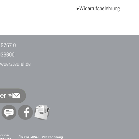
▸Widerrufsbelehrung
 9767 0
939600
uerzteufel.de