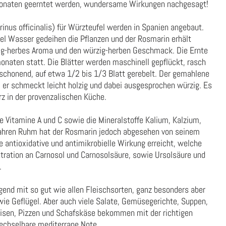
monaten geerntet werden, wundersame Wirkungen nachgesagt!
nus officinalis) für Würzteufel werden in Spanien angebaut.
el Wasser gedeihen die Pflanzen und der Rosmarin erhält
zig-herbes Aroma und den würzig-herben Geschmack. Die Ernte
naten statt. Die Blätter werden maschinell gepflückt, rasch
schonend, auf etwa 1/2 bis 1/3 Blatt gerebelt. Der gemahlene
 er schmeckt leicht holzig und dabei ausgesprochen würzig. Es
z in der provenzalischen Küche.
ie Vitamine A und C sowie die Mineralstoffe Kalium, Kalzium,
hren Ruhm hat der Rosmarin jedoch abgesehen von seinem
antioxidative und antimikrobielle Wirkung erreicht, welche
tration an Carnosol und Carnosolsäure, sowie Ursolsäure und
.
end mit so gut wie allen Fleischsorten, ganz besonders aber
ie Geflügel. Aber auch viele Salate, Gemüsegerichte, Suppen,
peisen, Pizzen und Schafskäse bekommen mit der richtigen
echselbare mediterrane Note.