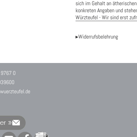
sich im Gehalt an ätherischen
konkreten Angaben und stehen 
Würzteufel - Wir sind erst zuf
▸Widerrufsbelehrung
 9767 0
939600
uerzteufel.de