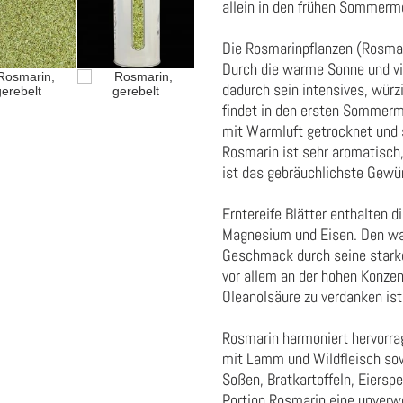
allein in den frühen Sommer
Die Rosmarinpflanzen (Rosmari
Durch die warme Sonne und vi
dadurch sein intensives, wür
findet in den ersten Sommermo
mit Warmluft getrocknet und 
Rosmarin ist sehr aromatisch,
ist das gebräuchlichste Gewür
Erntereife Blätter enthalten d
Magnesium und Eisen. Den wa
Geschmack durch seine starke 
vor allem an der hohen Konzen
Oleanolsäure zu verdanken ist
Rosmarin harmoniert hervorrag
mit Lamm und Wildfleisch sow
Soßen, Bratkartoffeln, Eiers
Portion Rosmarin eine unverw