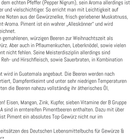
dem echten Pfeffer (Pepper Nigrum), sein Aroma allerdings ist
r und vielschichtiger. So erricht man mit Leichtigkeit auf
ne Noten aus der Gewürznelke, frisch geriebener Muskatnuss,
t-Aroma. Piment ist ein wahrer „Alleskönner“ und wird
eichnet.
in gemahlenen, würzigen Beeren zur Weihnachtszeit als
rz. Aber auch in Pflaumenkuchen, Leberknödel, sowie vielen
 nicht fehlen. Seine Meisterdisziplin allerdings sind
Reh- und Hirschfleisch, sowie Sauerbraten, in Kombination
t wird in Guatemala angebaut. Die Beeren werden nach
rtiert, Dampfentkeimt und unter sehr niedrigen Temperaturen
en die Beeren nahezu vollständig ihr ätherisches Öl,
n! Eisen, Mangan, Zink, Kupfer, sieben Vitamine der B Gruppe
A sind in erntereifen Pimentbeeren enthalten. Dazu mit über
 ist Piment ein absolutes Top-Gewürz nicht nur im
Leitsätzen des Deutschen Lebensmittelbuchs für Gewürze &
rz