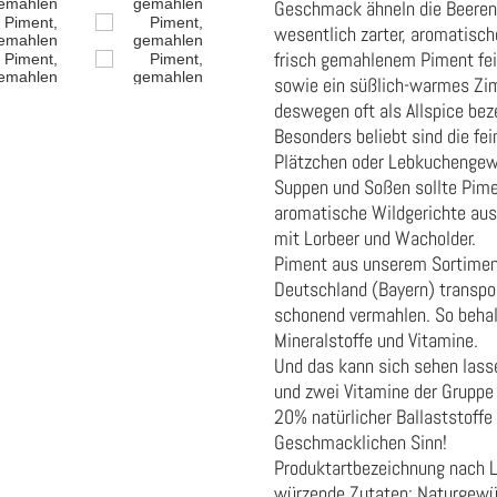
Geschmack ähneln die Beeren 
wesentlich zarter, aromatische
frisch gemahlenem Piment fei
sowie ein süßlich-warmes Zim
deswegen oft als Allspice bez
Besonders beliebt sind die fe
Plätzchen oder Lebkuchengewü
Suppen und Soßen sollte Piment
aromatische Wildgerichte aus 
mit Lorbeer und Wacholder.
Piment aus unserem Sortimen
Deutschland (Bayern) transpo
schonend vermahlen. So behalt
Mineralstoffe und Vitamine.
Und das kann sich sehen lasse
und zwei Vitamine der Gruppe 
20% natürlicher Ballaststoffe
Geschmacklichen Sinn!
Produktartbezeichnung nach 
würzende Zutaten:
Naturgewü