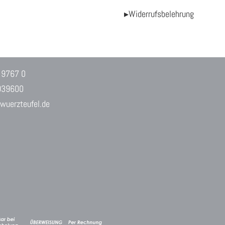
▸Widerrufsbelehrung
 9767 0
939600
uerzteufel.de