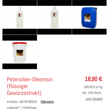
18,90
€
Petersilien-Oleoresin
(flüssiger
189,00
€ je Kg
Gewürzextrakt)
inkl. 19% MwSt.
zzgl. Versand
Artikelnr.: B079YSRG59
Nährwerte
Lieferzeit*:
2 Werktage