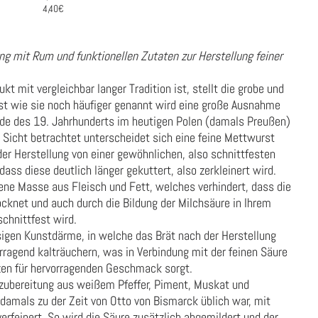
4,40€
ng mit Rum und funktionellen Zutaten zur Herstellung feiner
t mit vergleichbar langer Tradition ist, stellt die grobe und
st wie sie noch häufiger genannt wird eine große Ausnahme
nde des 19. Jahrhunderts im heutigen Polen (damals Preußen)
 Sicht betrachtet unterscheidet sich eine feine Mettwurst
der Herstellung von einer gewöhnlichen, also schnittfesten
ass diese deutlich länger gekuttert, also zerkleinert wird.
ne Masse aus Fleisch und Fett, welches verhindert, dass die
cknet und auch durch die Bildung der Milchsäure in Ihrem
schnittfest wird.
sigen Kunstdärme, in welche das Brät nach der Herstellung
orragend kalträuchern, was in Verbindung mit der feinen Säure
en für hervorragenden Geschmack sorgt.
zzubereitung aus weißem Pfeffer, Piment, Muskat und
 damals zu der Zeit von Otto von Bismarck üblich war, mit
rfeinert. So wird die Säure zusätzlich abgemildert und der