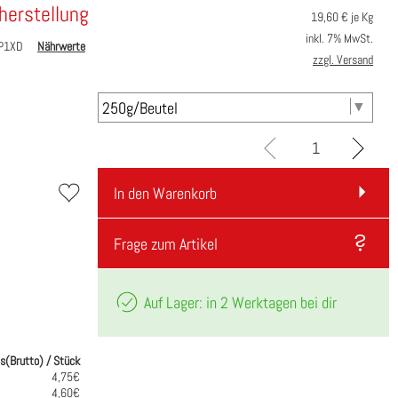
herstellung
19,60
€ je Kg
inkl. 7% MwSt.
PYP1XD
Nährwerte
zzgl. Versand
In den Warenkorb
Frage zum Artikel
Auf Lager: in 2 Werktagen bei dir
is(Brutto) / Stück
4,75€
4,60€