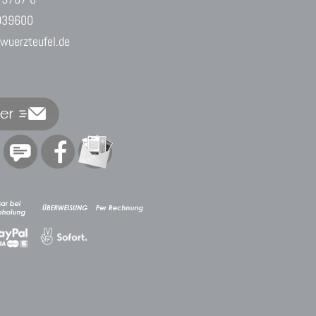
939600
uerzteufel.de