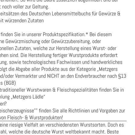
och voller zur Geltung.
Leitsätzen des Deutschen Lebensmittelbuchs für Gewürze &
mit würzenden Zutaten
finden Sie in unserer
Produktspezifikation
.* Bei diesem
ine Gewürzmischung oder Gewürzzubereitung, oder
nellen Zutaten, welche zur Herstellung eines Wurst- oder
en sind. Die Herstellung fertiger Wurstprodukte erfordert
tung, sowie technologisches Fachwissen und handwerkliches
lgt die Abgabe aller Produkte aus der Kategorie „Metzgers
und/oder Vermarkter und NICHT an den Endverbraucher nach §13
es (BGB)
traditioneller Wurstwaren & Fleischspezialitäten finden Sie in
lung „
Metzgers Lädle
“
ren?
leischerzeugnisse""
finden Sie alle Richtlinien und Vorgaben zur
von Fleisch- & Wurstprodukten!
eine riesige Vielfalt an verschiedensten Wurstsorten. Doch es
swahl, welche die deutsche Wurst weltbekannt macht. Beste