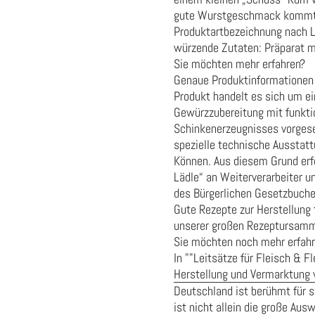
gute Wurstgeschmack kommt n
Produktartbezeichnung nach 
würzende Zutaten:
Präparat 
Sie möchten mehr erfahren?
Genaue Produktinformationen 
Produkt handelt es sich um e
Gewürzzubereitung mit funktio
Schinkenerzeugnisses vorgeseh
spezielle technische Ausstat
Können. Aus diesem Grund erfo
Lädle“ an Weiterverarbeiter 
des Bürgerlichen Gesetzbuch
Gute Rezepte zur Herstellung 
unserer großen Rezeptursamm
Sie möchten noch mehr erfah
In
""Leitsätze für Fleisch & F
Herstellung und Vermarktung 
Deutschland ist berühmt für s
ist nicht allein die große Au