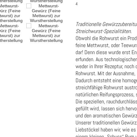
4
Traditionelle Gewürzzubereitu
Streichwurst-Spezialitäten.
Obwohl die Rohwurst ein Produk
feine Mettwurst, oder Teewur
dar! Denn diese wurde erst E
erfunden. Aus technologischer
weder in Ihrer Rezeptur, noch 
Rohwurst. Mit der Ausnahme, d
Dadurch entsteht eine homoge
streichfähige Rohwurst austro
natürlichen Reifungsprozess, 
Die speziellen, rauchdurchläs
gefüllt wird, lassen sich herv
und den aromatischen Gewürz
Unserer traditionellen Gewür
Liebstöckel haben wir, wie es
einem kleinen „Schuss“ Rum ve