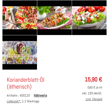
15,90
€
Korianderblatt-Öl
(ätherisch)
0,40
€ je ml
inkl. 19% MwSt.
Artikelnr.: 400120
Nährwerte
zzgl. Versand
Lieferzeit*:
1-2 Werktage