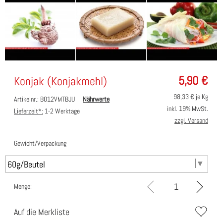
5,90
€
Konjak (Konjakmehl)
98,33
€ je Kg
Artikelnr.: B012VMTBJU
Nährwerte
inkl. 19% MwSt.
Lieferzeit*:
1-2 Werktage
zzgl. Versand
Gewicht/Verpackung
Menge:
Auf die Merkliste