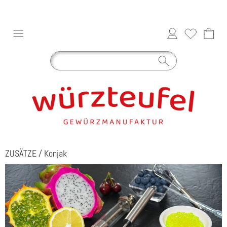
ZUSÄTZE
/
Konjak