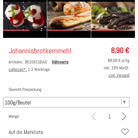
8,90
€
Johannisbrotkernmehl
89,00
€ je Kg
Artikelnr.: B010XCUDAG
Nährwerte
inkl. 19% MwSt.
Lieferzeit*:
1-2 Werktage
zzgl. Versand
Gewicht/Verpackung
Menge:
Auf die Merkliste