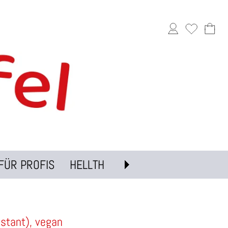
FÜR PROFIS
HELLTH
nstant), vegan