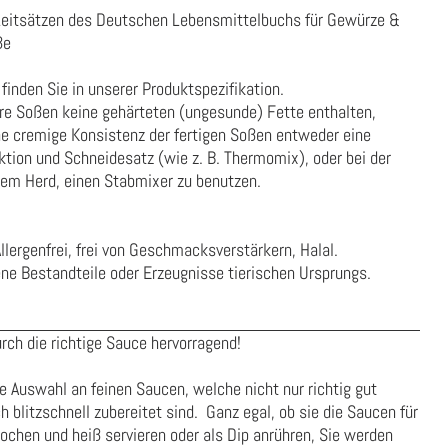
Leitsätzen des Deutschen Lebensmittelbuchs für Gewürze &
ße
finden Sie in unserer
Produktspezifikation
.
re Soßen keine gehärteten (ungesunde) Fette enthalten,
ne cremige Konsistenz der fertigen Soßen entweder eine
ion und Schneidesatz (wie z. B. Thermomix), oder bei der
dem Herd, einen Stabmixer zu benutzen.
Allergenfrei, frei von Geschmacksverstärkern, Halal.
ene Bestandteile oder Erzeugnisse tierischen Ursprungs.
rch die richtige Sauce hervorragend!
ve Auswahl an feinen Saucen, welche nicht nur richtig gut
blitzschnell zubereitet sind. Ganz egal, ob sie die Saucen für
ochen und heiß servieren oder als Dip anrühren, Sie werden