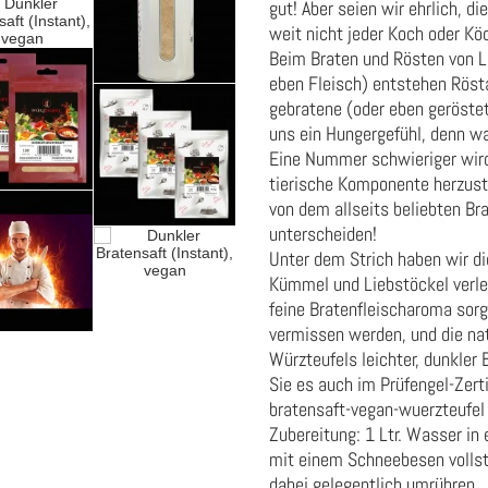
gut! Aber seien wir ehrlich, d
weit nicht jeder Koch oder Kö
Beim Braten und Rösten von Le
eben Fleisch) entstehen Rösta
gebratene (oder eben geröstet
uns ein Hungergefühl, denn w
Eine Nummer schwieriger wird
tierische Komponente herzuste
von dem allseits beliebten B
unterscheiden!
Unter dem Strich haben wir die
Kümmel und Liebstöckel verle
feine Bratenfleischaroma sorg
vermissen werden, und die na
Würzteufels leichter, dunkler
Sie es auch im Prüfengel-Zer
bratensaft-vegan-wuerzteufel
Zubereitung: 1 Ltr. Wasser in
mit einem Schneebesen vollstä
dabei gelegentlich umrühren.