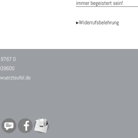
immer begeistert sein!
▸Widerrufsbelehrung
 9767 0
939600
uerzteufel.de