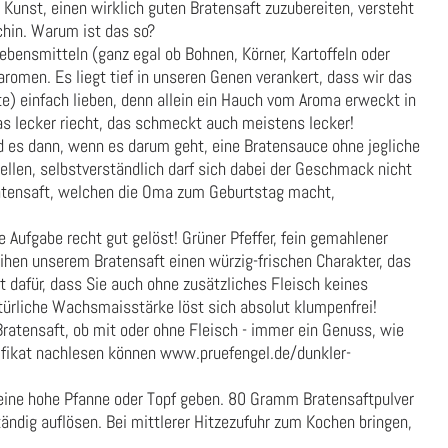
ie Kunst, einen wirklich guten Bratensaft zuzubereiten, versteht
chin. Warum ist das so?
bensmitteln (ganz egal ob Bohnen, Körner, Kartoffeln oder
romen. Es liegt tief in unseren Genen verankert, dass wir das
e) einfach lieben, denn allein ein Hauch vom Aroma erweckt in
as lecker riecht, das schmeckt auch meistens lecker!
 es dann, wenn es darum geht, eine Bratensauce ohne jegliche
llen, selbstverständlich darf sich dabei der Geschmack nicht
ratensaft, welchen die Oma zum Geburtstag macht,
 Aufgabe recht gut gelöst! Grüner Pfeffer, fein gemahlener
ihen unserem Bratensaft einen würzig-frischen Charakter, das
t dafür, dass Sie auch ohne zusätzliches Fleisch keines
türliche Wachsmaisstärke löst sich absolut klumpenfrei!
 Bratensaft, ob mit oder ohne Fleisch - immer ein Genuss, wie
tifikat nachlesen können
www.pruefengel.de/dunkler-
 eine hohe Pfanne oder Topf geben. 80 Gramm Bratensaftpulver
ndig auflösen. Bei mittlerer Hitzezufuhr zum Kochen bringen,