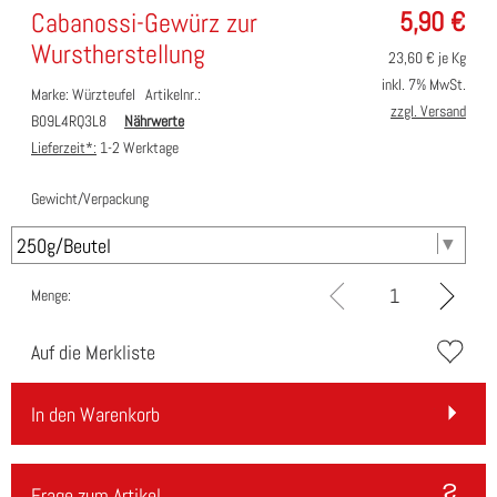
5,90
€
Cabanossi-Gewürz zur
Wurstherstellung
23,60
€ je Kg
inkl. 7% MwSt.
Marke: Würzteufel
Artikelnr.:
zzgl. Versand
B09L4RQ3L8
Nährwerte
Lieferzeit*:
1-2 Werktage
Gewicht/Verpackung
Menge:
Auf die Merkliste
In den Warenkorb
Frage zum Artikel