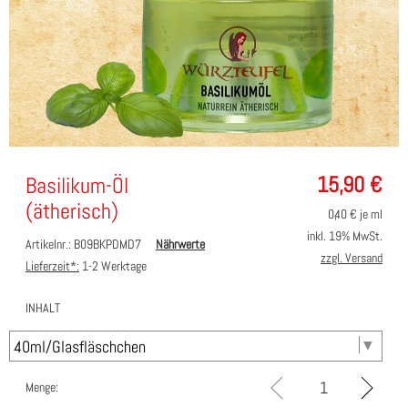
15,90
€
Basilikum-Öl
(ätherisch)
0,40
€ je ml
inkl. 19% MwSt.
Artikelnr.: B09BKPDMD7
Nährwerte
zzgl. Versand
Lieferzeit*:
1-2 Werktage
INHALT
Menge: