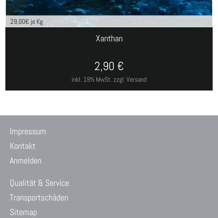
29,00
€ je Kg
Xanthan
2,90
€
inkl. 19% MwSt.
zzgl. Versand
Impressum
Kontakt
Anmelden
Qualität & Service
Transportschäden
Sitemap