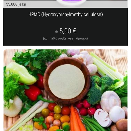
59,00
€ je Kg
HPMC (Hydroxypropylmethylcellulose)
5,90
€
ab
inkl. 19% MwSt.
zzgl. Versand