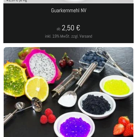
Guarkernmehl NV
2,50
€
ab
inkl. 19% MwSt.
zzgl. Versand