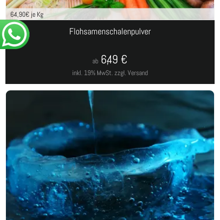
64,90
€ je Kg
Flohsamenschalenpulver
6,49
€
ab
inkl. 19% MwSt.
zzgl. Versand