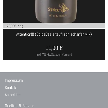
170,00
€ je Kg
Attention!!! (SpiceBee's teuflisch scharfer Mix)
11,90
€
inkl. 7% MwSt.
zzgl. Versand
Impressum
Kontakt
Anmelden
Qualität & Service