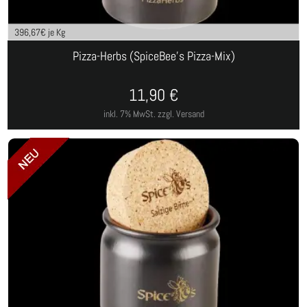
396,67
€ je Kg
Pizza-Herbs (SpiceBee's Pizza-Mix)
11,90
€
inkl. 7% MwSt.
zzgl. Versand