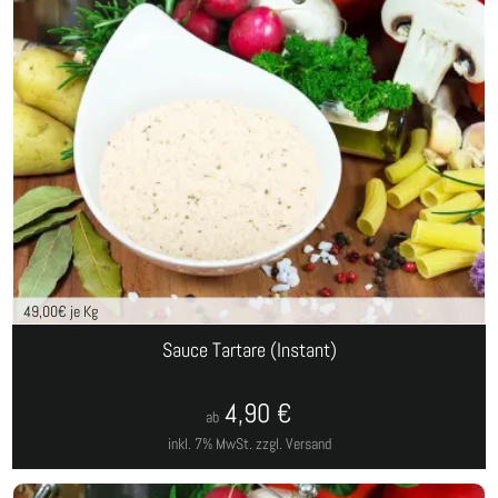
49,00
€ je Kg
Sauce Tartare (Instant)
4,90
€
ab
inkl. 7% MwSt.
zzgl. Versand