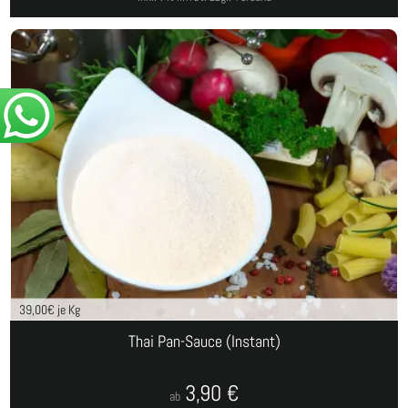
39,00
€ je Kg
Thai Pan-Sauce (Instant)
3,90
€
ab