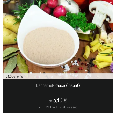
54,00
€ je Kg
Béchamel-Sauce (Insant)
5,40
€
ab
inkl. 7% MwSt.
zzgl. Versand