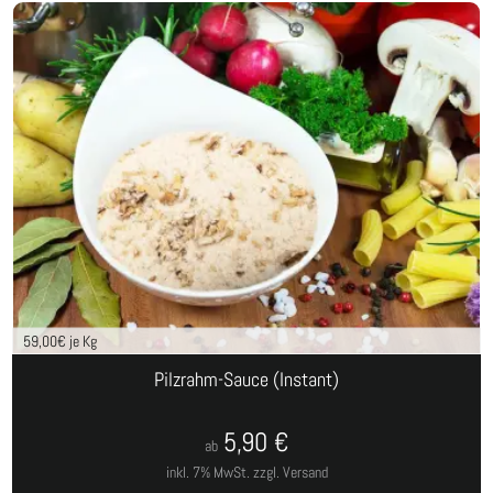
59,00
€ je Kg
Pilzrahm-Sauce (Instant)
5,90
€
ab
inkl. 7% MwSt.
zzgl. Versand