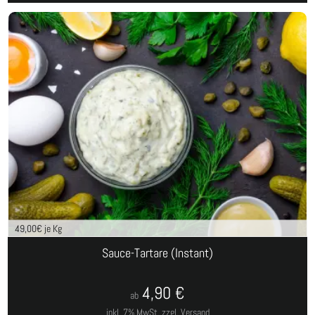
49,00
€ je Kg
Sauce-Tartare (Instant)
4,90
€
ab
inkl. 7% MwSt.
zzgl. Versand