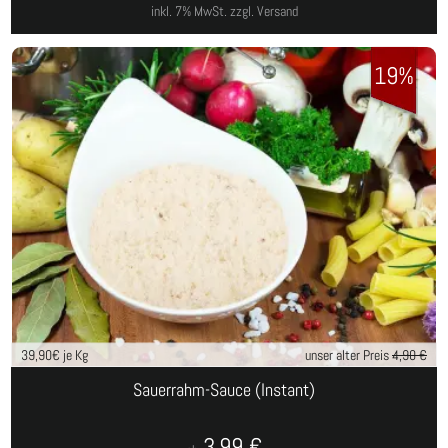
inkl. 7% MwSt.
zzgl. Versand
19%
39,90
€ je Kg
unser alter Preis
4,90 €
Sauerrahm-Sauce (Instant)
3,99
€