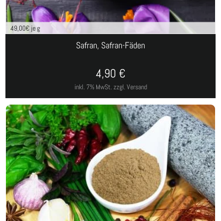
49,00
€ je g
Safran, Safran-Fäden
4,90
€
inkl. 7% MwSt.
zzgl. Versand