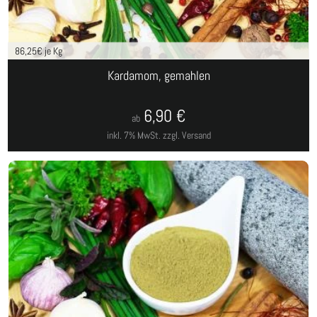
86,25
€ je Kg
Kardamom, gemahlen
6,90
€
ab
inkl. 7% MwSt.
zzgl. Versand