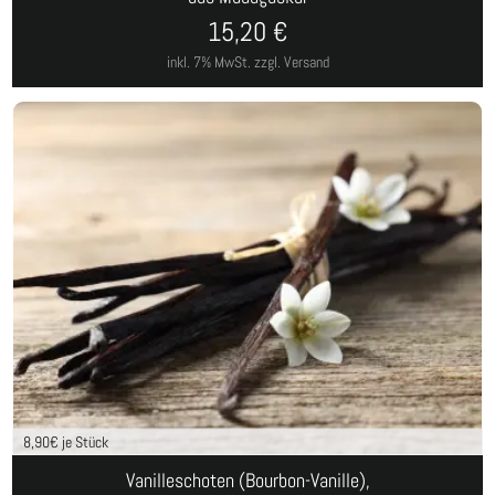
15,20
€
inkl. 7% MwSt.
zzgl. Versand
8,90
€ je Stück
Vanilleschoten (Bourbon-Vanille),