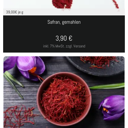
39,00
€ je g
Safran, gemahlen
3,90
€
inkl. 7% MwSt.
zzgl. Versand