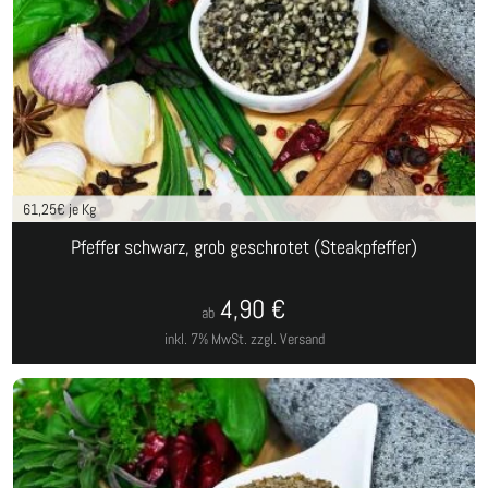
61,25
€ je Kg
Pfeffer schwarz, grob geschrotet (Steakpfeffer)
4,90
€
ab
inkl. 7% MwSt.
zzgl. Versand