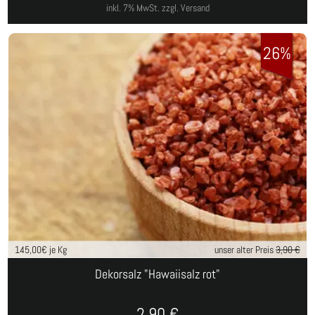
inkl. 7% MwSt.
zzgl. Versand
26%
145,00
€ je Kg
unser alter Preis
3,90 €
Dekorsalz "Hawaiisalz rot"
2,90
€