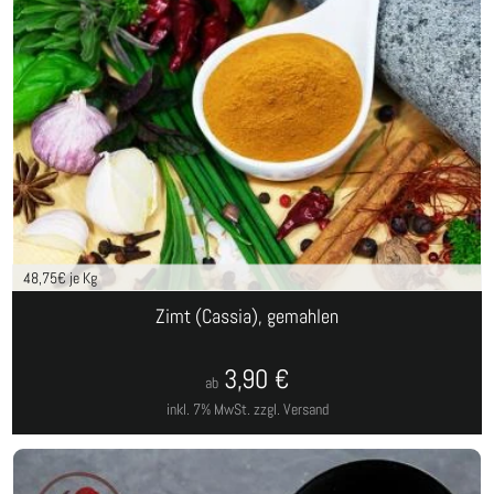
48,75
€ je Kg
Zimt (Cassia), gemahlen
3,90
€
ab
inkl. 7% MwSt.
zzgl. Versand