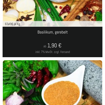
63,49
€ je Kg
Basilikum, gerebelt
1,90
€
ab
inkl. 7% MwSt.
zzgl. Versand