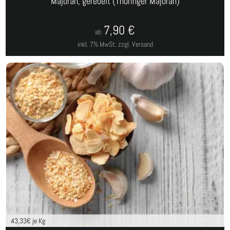
Majoran, gerebelt (Thüringer Majoran)
7,90
€
ab
inkl. 7% MwSt.
zzgl. Versand
43,33
€ je Kg