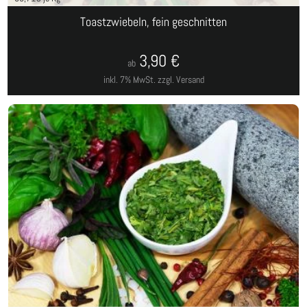
Toastzwiebeln, fein geschnitten
3,90
€
ab
inkl. 7% MwSt.
zzgl. Versand