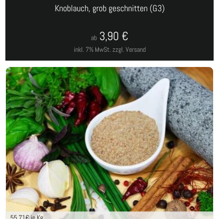
Knoblauch, grob geschnitten (G3)
3,90
€
ab
inkl. 7% MwSt.
zzgl. Versand
55,71
€ je Kg