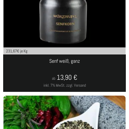
231,67
€ je Kg
Senf weiß, ganz
13,90
€
ab
inkl. 7% MwSt.
zzgl. Versand