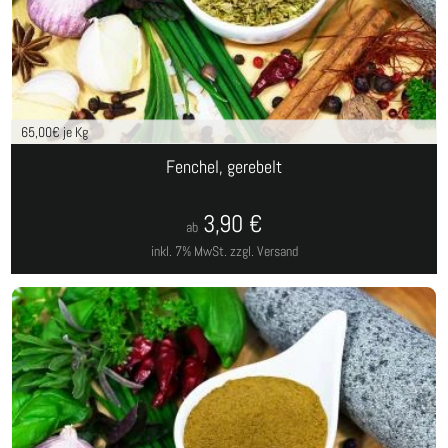
65,00
€ je Kg
Fenchel, gerebelt
3,90
€
ab
inkl. 7% MwSt.
zzgl. Versand