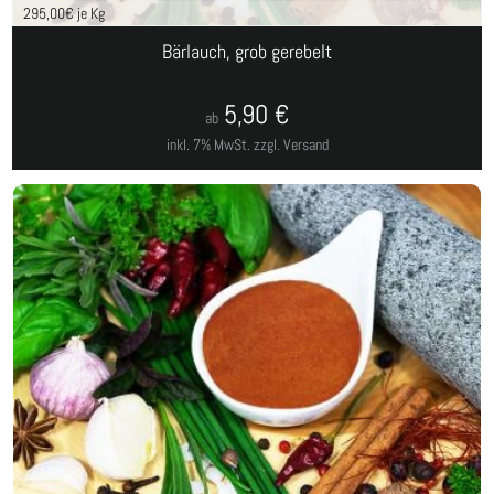
295,00
€ je Kg
Bärlauch, grob gerebelt
5,90
€
ab
inkl. 7% MwSt.
zzgl. Versand