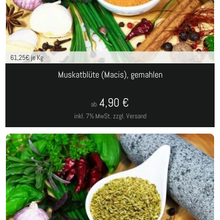
61,25
€ je Kg
Muskatblüte (Macis), gemahlen
4,90
€
ab
inkl. 7% MwSt.
zzgl. Versand