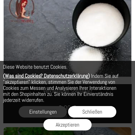
Diese Website benutzt Cookies.
(Was sind Cookies? Datenschutzerklärung)
Indem Sie auf
33,33
€ je Kg
"akzeptieren" klicken, stimmen Sie der Verwendung von
Cookies zum Messen und Analysieren Ihrer Interaktionen
Verkapseltes Speisesalz
mit den Shopinhalten zu. Sie können Ihr Einverständnis
jederzeit widerrufen.
2,00
€
Einstellungen
Schließen
inkl. 7% MwSt.
zzgl. Versand
Akzeptieren