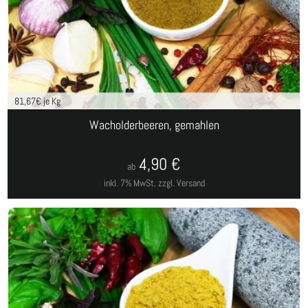
81,67
€ je Kg
Wacholderbeeren, gemahlen
4,90
€
ab
inkl. 7% MwSt.
zzgl. Versand