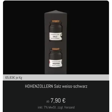
65,83
€ je Kg
HOHENZOLLERN Salz weiss-schwarz
7,90
€
ab
inkl. 7% MwSt.
zzgl. Versand