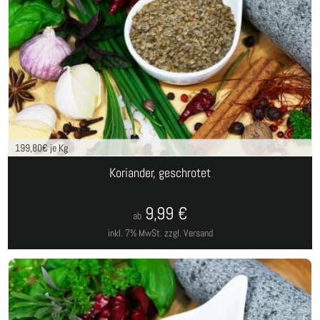
199,80
€ je Kg
Koriander, geschrotet
9,99
€
ab
inkl. 7% MwSt.
zzgl. Versand