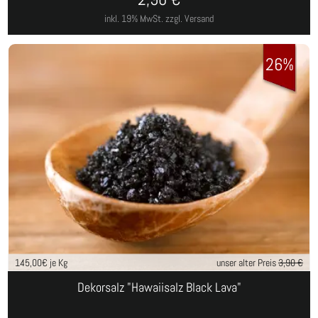
inkl. 19% MwSt.
zzgl. Versand
26%
145,00
€ je Kg
unser alter Preis
3,90 €
Dekorsalz "Hawaiisalz Black Lava"