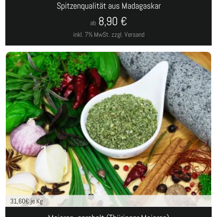
Spitzenqualität aus Madagaskar
8,90
€
ab
inkl. 7% MwSt.
zzgl. Versand
31,60
€ je Kg