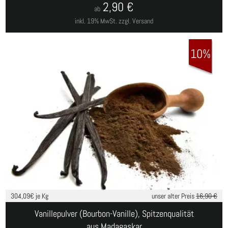
2,90
€
ab
inkl. 19% MwSt.
zzgl. Versand
10%
304,09
€ je Kg
unser alter Preis
16,90 €
Vanillepulver (Bourbon-Vanille), Spitzenqualität
aus Madagaskar