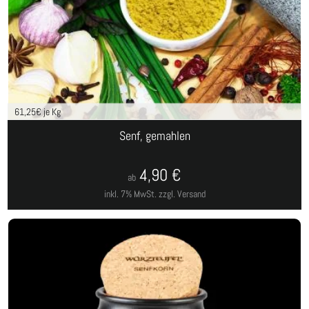
61,25
€ je Kg
Senf, gemahlen
4,90
€
ab
inkl. 7% MwSt.
zzgl. Versand