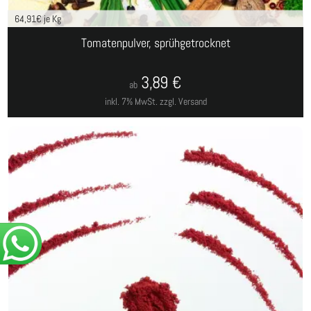
64,91
€ je Kg
Tomatenpulver, sprühgetrocknet
3,89
€
ab
inkl. 7% MwSt.
zzgl. Versand