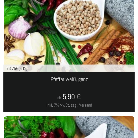
73,75
€ je Kg
Pfeffer weiß, ganz
5,90
€
ab
inkl. 7% MwSt.
zzgl. Versand