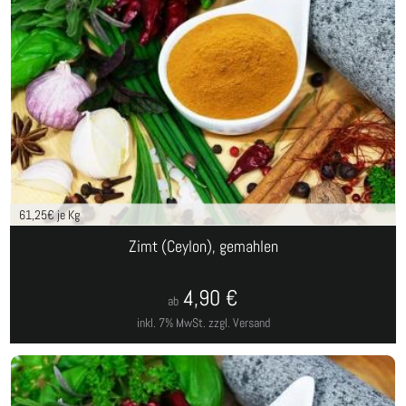
61,25
€ je Kg
Zimt (Ceylon), gemahlen
4,90
€
ab
inkl. 7% MwSt.
zzgl. Versand