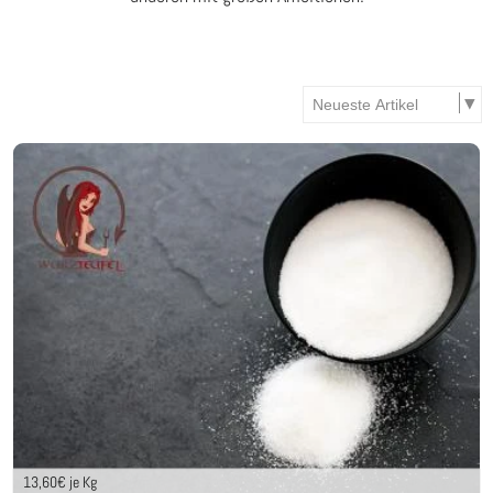
13,60
€ je Kg