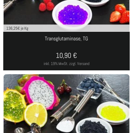
136,25
€ je Kg
Transglutaminase, TG
10,90
€
inkl. 19% MwSt.
zzgl. Versand