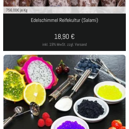
756,00
€ je Kg
Edelschimmel Reifekultur (Salami)
18,90
€
inkl. 19% MwSt.
zzgl. Versand