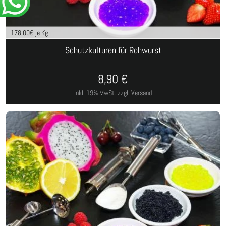
178,00
€ je Kg
Schutzkulturen für Rohwurst
8,90
€
inkl. 19% MwSt.
zzgl. Versand