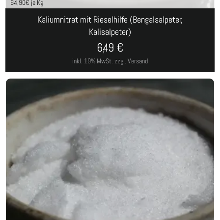
64,90
€ je Kg
Kaliumnitrat mit Rieselhilfe (Bengalsalpeter,
Kalisalpeter)
6,49
€
inkl. 19% MwSt.
zzgl. Versand