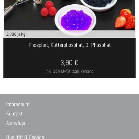
2,79
€ je Kg
Phosphat, Kutterphosphat, Di-Phosphat
3,90
€
inkl. 19% MwSt.
zzgl. Versand
Impressum
Kontakt
Anmelden
Qualität & Service