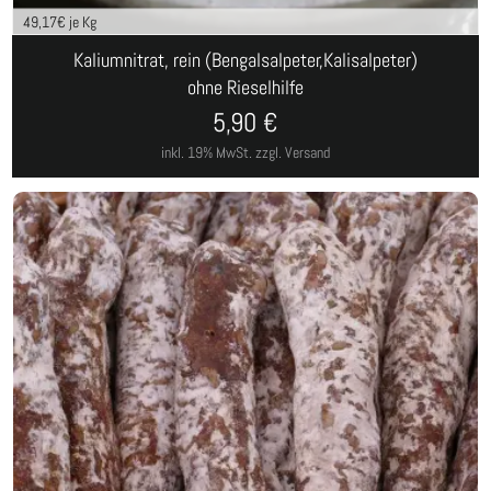
49,17
€ je Kg
Kaliumnitrat, rein (Bengalsalpeter,Kalisalpeter)
ohne Rieselhilfe
5,90
€
inkl. 19% MwSt.
zzgl. Versand