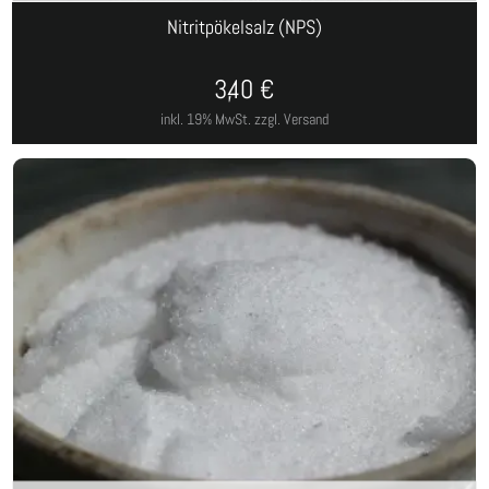
Nitritpökelsalz (NPS)
3,40
€
inkl. 19% MwSt.
zzgl. Versand