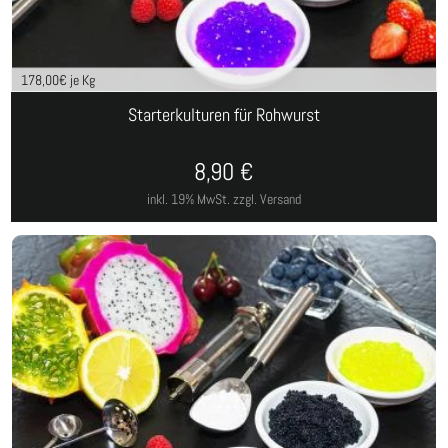
178,00
€ je Kg
Starterkulturen für Rohwurst
8,90
€
inkl. 19% MwSt.
zzgl. Versand