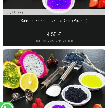
180,00
€ je Kg
Rohschinken-Schutzkultur (Ham Protect)
4,50
€
inkl. 19% MwSt.
zzgl. Versand