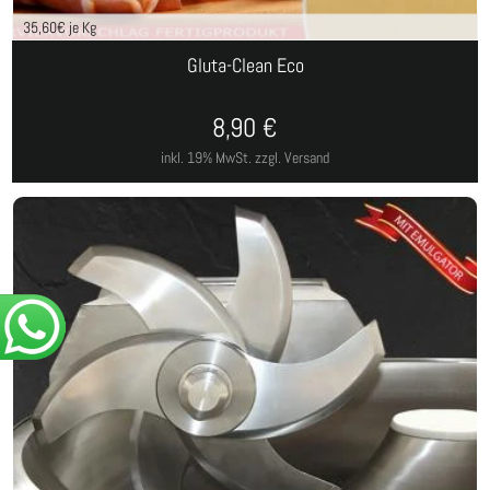
35,60
€ je Kg
Gluta-Clean Eco
8,90
€
inkl. 19% MwSt.
zzgl. Versand