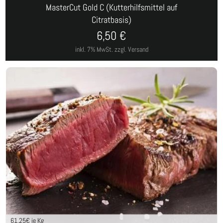
MasterCut Gold C (Kutterhilfsmittel auf
Citratbasis)
6,50
€
inkl. 7% MwSt.
zzgl. Versand
61,25
€ je Kg