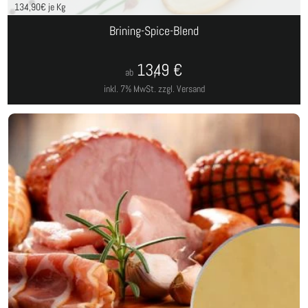
134,90
€ je Kg
Brining-Spice-Blend
13,49
€
ab
inkl. 7% MwSt.
zzgl. Versand