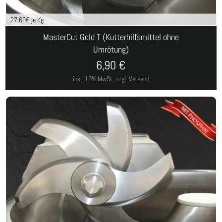
27,60
€ je Kg
MasterCut Gold T (Kutterhilfsmittel ohne
Umrötung)
6,90
€
inkl. 19% MwSt.
zzgl. Versand