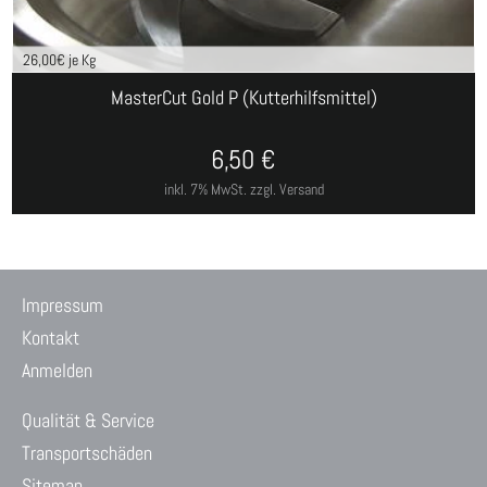
26,00
€ je Kg
MasterCut Gold P (Kutterhilfsmittel)
6,50
€
inkl. 7% MwSt.
zzgl. Versand
Impressum
Kontakt
Anmelden
Qualität & Service
Transportschäden
Sitemap