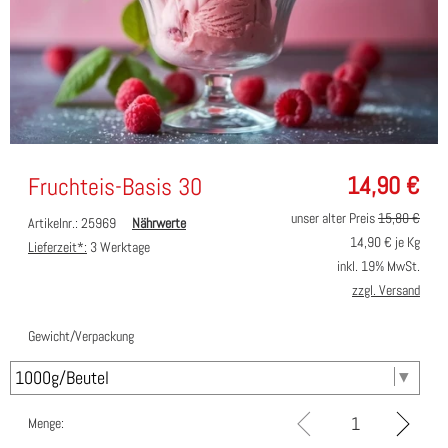
14,90
€
Fruchteis-Basis 30
unser alter Preis
15,80 €
Artikelnr.: 25969
Nährwerte
14,90
€ je Kg
Lieferzeit*:
3 Werktage
inkl. 19% MwSt.
zzgl. Versand
Gewicht/Verpackung
Menge: