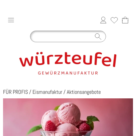
FÜR PROFIS
/
Eismanufaktur
/
Aktionsangebote