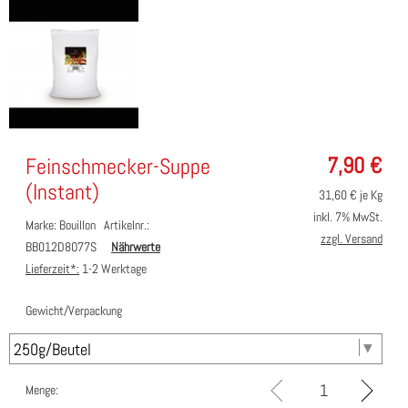
7,90
€
Feinschmecker-Suppe
(Instant)
31,60
€ je Kg
inkl. 7% MwSt.
Marke: Bouillon
Artikelnr.:
zzgl. Versand
BB012D8O77S
Nährwerte
Lieferzeit*:
1-2 Werktage
Gewicht/Verpackung
Menge: