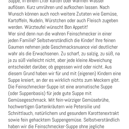
Suppe, in einem Liter kalten oder warmen Wasser
auflösen. Kurz umrühren und aufkochen lassen. Nach
Wunsch können auch noch weitere Zutaten wie Gemüse,
Kartoffeln, Nudeln, Würstchen oder auch Fleisch zugeben
werden. Würzteufel wünscht Bon Appetit!
Wer sind denn nun die wahren Feinschmecker in einer
jeden Familie? Selbstverständlich die Kinder! Ihre feinen
Gaumen nehmen jede Geschmacksnuance viel deutlicher
wahr als die Erwachsenen. Zu scharf, zu salzig, zu süß, na
ja zu süß vielleicht nicht, aber jede kleine Abweichung
entscheidet darüber, ob gegessen wird oder nicht. Aus
diesem Grund haben wir für und mit (eigenen) Kindern eine
Suppe kreiert, an der es wirklich nichts zum Meckern gibt.
Die Feinschmecker-Suppe ist eine aromatische Suppe
(oder Suppenbasis) für jede gute Suppe mit
Gemüsegeschmack. Mit fein-würziger Gemüsebrühe,
hochwertigen Gartenkräutern wie Petersilie und
Schnittlauch, natürlichem und gesundem Karottenextrakt
sowie fein gehacktem Suppengemüse. Selbstverständlich
haben wir die Feinschmecker-Suppe ohne jegliche